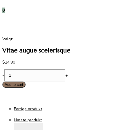
0
Valgt:
Vitae augue scelerisque
$
24.90
Vitae
-
+
augue
scelerisque
Add to cart
quantity
Forrige produkt
Næste produkt