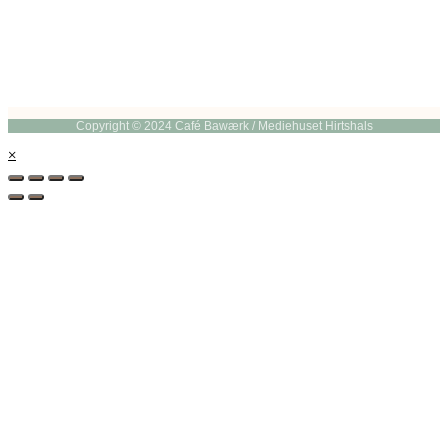
Copyright © 2024 Café Bawærk / Mediehuset Hirtshals
×