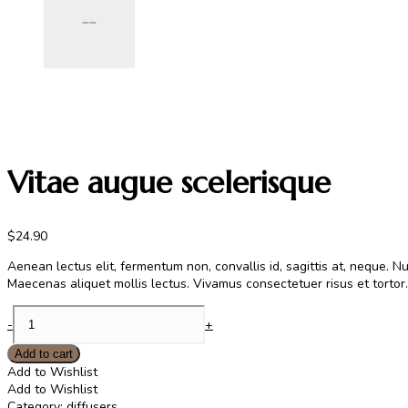
Vitae augue scelerisque
$
24.90
Aenean lectus elit, fermentum non, convallis id, sagittis at, neque. Null
Maecenas aliquet mollis lectus. Vivamus consectetuer risus et tortor. 
Vitae
-
+
augue
scelerisque
Add to cart
quantity
Add to Wishlist
Add to Wishlist
Category:
diffusers