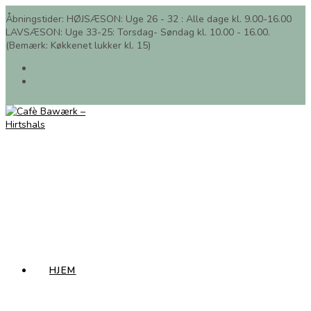
Skip
Åbningstider: HØJSÆSON: Uge 26 - 32 : Alle dage kl. 9.00-16.00
to
LAVSÆSON: Uge 33-25: Torsdag- Søndag kl. 10.00 - 16.00.
content
(Bemærk: Køkkenet lukker kl. 15)
HJEM