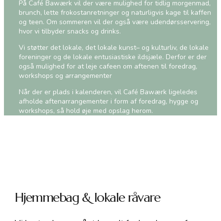
På Café Bawærk vil der være mulighed for tidlig morgenmad,
brunch, lette frokostanretninger og naturligvis kage til kaffen
og teen. Om sommeren vil der også være udendørsservering,
hvor vi tilbyder snacks og drinks.
Vi støtter det lokale, det lokale kunst– og kulturliv, de lokale
foreninger og de lokale entusiastiske ildsjæle. Derfor er der
også mulighed for at leje cafeen om aftenen til foredrag,
workshops og arrangementer
Når der er plads i kalenderen, vil Café Bawærk ligeledes
afholde aftenarrangementer i form af foredrag, hygge og
workshops, så hold øje med opslag herom.
Hjemmebag & lokale råvare