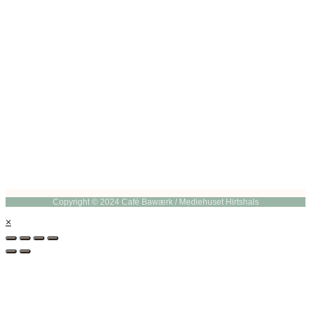
Copyright © 2024 Café Bawærk / Mediehuset Hirtshals
×