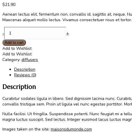
$
21.90
Aenean lectus elit, fermentum non, convallis id, sagittis at, neque. Null
Maecenas aliquet mollis lectus. Vivamus consectetuer risus et tortor. 
Efficitur
-
+
tincidunt
ornare
Add to cart
quantity
Add to Wishlist
Add to Wishlist
Category:
diffusers
Description
Reviews (0)
Description
Curabitur sodales ligula in libero. Sed dignissim lacinia nunc. Curab
convallis tristique sem. Proin ut ligula vel nunc egestas porttitor. Morb
Nulla facilisi. Ut fringilla. Suspendisse potenti. Nunc feugiat mi a t
magna luctus suscipit. Sed lectus. Integer euismod lacus luctus magna
Images taken on the site:
maisonsdumonde.com