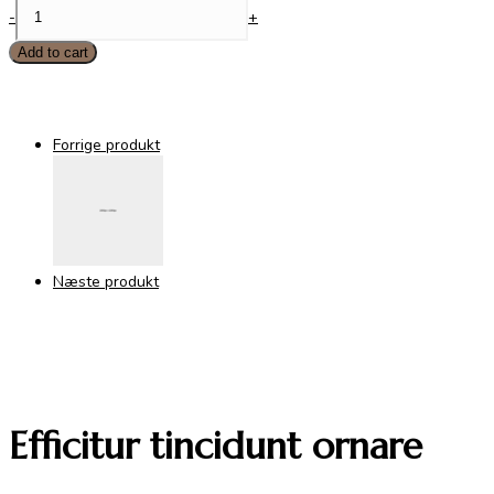
Efficitur
-
+
tincidunt
ornare
Add to cart
quantity
Forrige produkt
Næste produkt
Efficitur tincidunt ornare