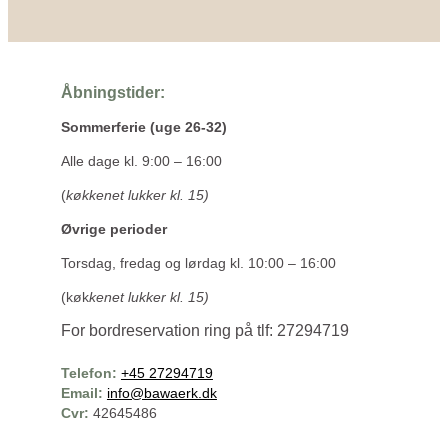
Åbningstider:
Sommerferie (uge 26-32)
Alle dage kl. 9:00 – 16:00
(
køkkenet lukker kl. 15)
Øvrige perioder
Torsdag, fredag og lørdag kl. 10:00 – 16:00
(køk
kenet lukker kl. 15)
For bordreservation ring på tlf: 27294719
Telefon:
+45 27294719
Email:
info@bawaerk.dk
Cvr:
42645486