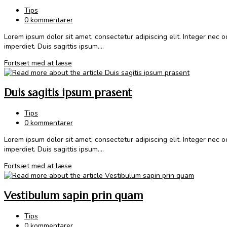
Post
Tips
category:
Post
0 kommentarer
comments:
Lorem ipsum dolor sit amet, consectetur adipiscing elit. Integer nec 
imperdiet. Duis sagittis ipsum.…
Tortor
Fortsæt med at læse
neque
adpiscing
Duis sagitis ipsum prasent
diam
Post
Tips
category:
Post
0 kommentarer
comments:
Lorem ipsum dolor sit amet, consectetur adipiscing elit. Integer nec 
imperdiet. Duis sagittis ipsum.…
Duis
Fortsæt med at læse
sagitis
ipsum
Vestibulum sapin prin quam
prasent
Post
Tips
category:
Post
0 kommentarer