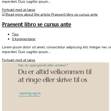
imperdiet. Duis sagittis ipsum.…
Litora
Fortsæt med at læse
torqent
per
Praesent libro se cursus ante
conubia
Post
Tips
category:
Post
0 kommentarer
comments:
Lorem ipsum dolor sit amet, consectetur adipiscing elit. Integer nec 
imperdiet. Duis sagittis ipsum.…
Praesent
Fortsæt med at læse
libro
Har du spørgsmål eller ønsker?
se
Du er altid velkommen til
cursus
at ringe eller skrive til os
ante
Kontak Os Her