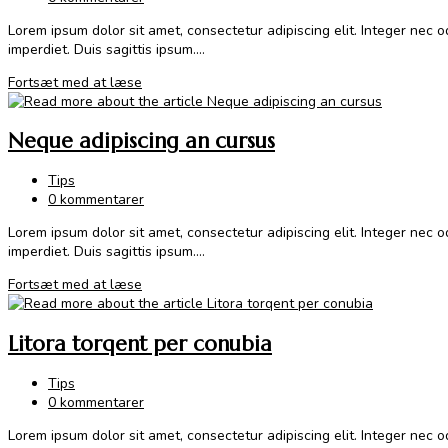
comments:
Lorem ipsum dolor sit amet, consectetur adipiscing elit. Integer nec 
imperdiet. Duis sagittis ipsum.…
Vestibulum
Fortsæt med at læse
sapin
prin
Neque adipiscing an cursus
quam
Post
Tips
category:
Post
0 kommentarer
comments:
Lorem ipsum dolor sit amet, consectetur adipiscing elit. Integer nec 
imperdiet. Duis sagittis ipsum.…
Neque
Fortsæt med at læse
adipiscing
an
Litora torqent per conubia
cursus
Post
Tips
category:
Post
0 kommentarer
comments:
Lorem ipsum dolor sit amet, consectetur adipiscing elit. Integer nec 